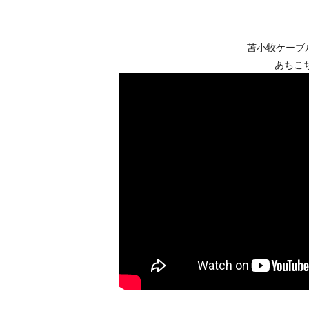
苫小牧ケーブ
あちこ