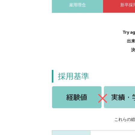
雇用理念
新卒採
Try ag
出
採用基準
これらの