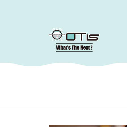
コ
ン
テ
ン
ツ
へ
移
動