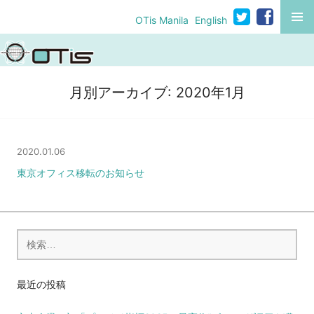
コ
MENU
OTis Manila
English
ン
テ
ン
ツ
月別アーカイブ:
2020年1月
へ
移
動
2020.01.06
東京オフィス移転のお知らせ
検
索:
最近の投稿