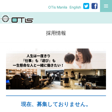
コ
MENU
OTis Manila
English
ン
テ
ン
ツ
採用情報
へ
移
動
現在、募集しておりません。