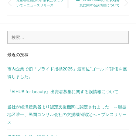
児童福祉施設の評価表公表につ
『AIHUB for beauty』出資者募
投
いて – ニュースリリース
集に関する誤情報について
稿
ナ
ビ
検
ゲ
索:
ー
最近の投稿
シ
市内企業で初「プライド指標2025」最高位“ゴールド”評価を獲
ョ
得しました。
ン
『AIHUB for beauty』出資者募集に関する誤情報について
当社が経済産業省より認定支援機関に認定されました ～胆振
地区唯一、民間コンサル会社の支援機関認定へ – プレスリリー
ス