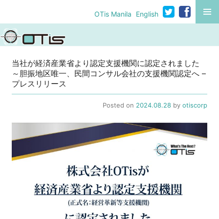
コ
MENU
OTis Manila
English
ン
テ
ン
ツ
当社が経済産業省より認定支援機関に認定されました
へ
～胆振地区唯一、民間コンサル会社の支援機関認定へ –
移
プレスリリース
動
Posted on
2024.08.28
by
otiscorp