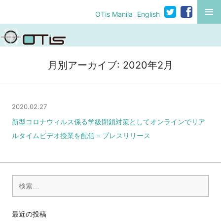
コ
MENU
OTis Manila
English
ン
テ
ン
ツ
月別アーカイブ:
2020年2月
へ
移
動
2020.02.27
新型コロナウィルス係る学級閉鎖対策としてオンラインでリア
ルタイムビデオ授業を配信 – プレスリリース
検
索:
最近の投稿