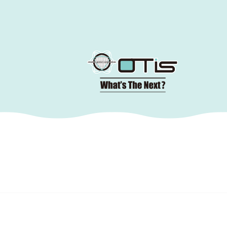
コ
ン
テ
ン
ツ
へ
移
動