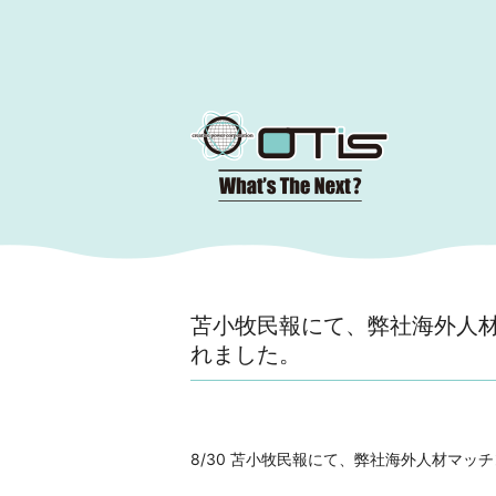
コ
ン
テ
ン
ツ
へ
移
動
苫小牧民報にて、弊社海外人材
れました。
8/30 苫小牧民報にて、弊社海外人材マッチ