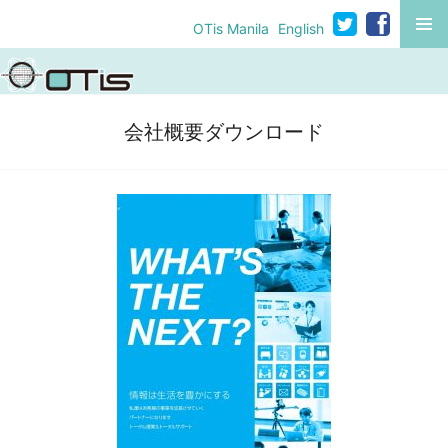
コ
MENU
OTis Manila
English
ン
テ
ン
ツ
会社概要ダウンロード
へ
移
動