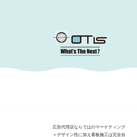
コ
ン
テ
ン
ツ
へ
移
動
広告代理店ならではのマーケティング
＋デザイン性に加え看板施工は完全自