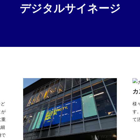
デジタルサイネージ
カ
など
様
とが
す
に重
て
繊細
働で