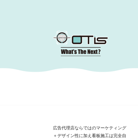
コ
ン
テ
ン
ツ
へ
移
動
広告代理店ならではのマーケティング
＋デザイン性に加え看板施工は完全自