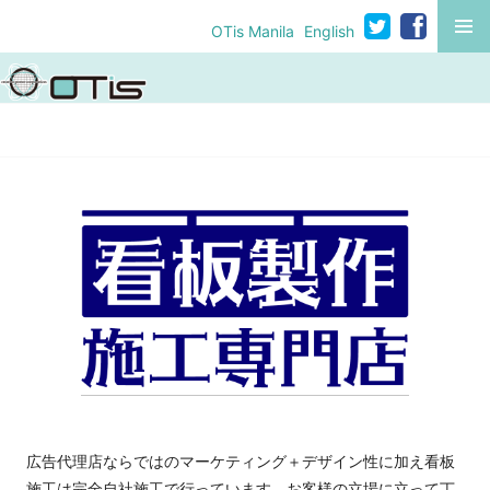
コ
MENU
OTis Manila
English
ン
テ
ン
ツ
へ
移
動
広告代理店ならではのマーケティング＋デザイン性に加え看板
施工は完全自社施工で行っています。お客様の立場に立って丁