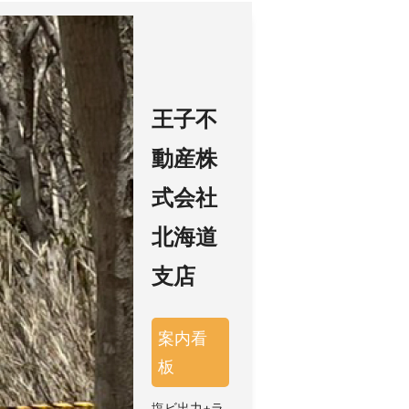
王子不
動産株
式会社
北海道
支店
案内看
板
塩ビ出力+ラ