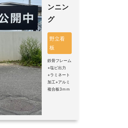
ンニン
グ
野立看
板
鉄骨フレーム
+塩ビ出力
+ラミネート
加工+アルミ
複合板3ｍｍ