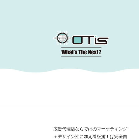
コ
ン
テ
ン
ツ
へ
移
動
広告代理店ならではのマーケティング
＋デザイン性に加え看板施工は完全自