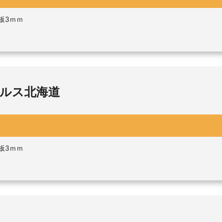
板3ｍｍ
ルス北海道
板3ｍｍ