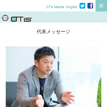
コ
MENU
OTis Manila
English
ン
テ
ン
ツ
代表メッセージ
へ
移
動