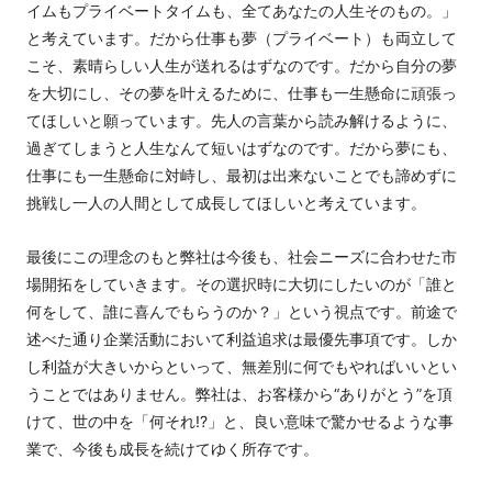
イムもプライベートタイムも、全てあなたの人生そのもの。」
と考えています。だから仕事も夢（プライベート）も両立して
こそ、素晴らしい人生が送れるはずなのです。だから自分の夢
を大切にし、その夢を叶えるために、仕事も一生懸命に頑張っ
てほしいと願っています。先人の言葉から読み解けるように、
過ぎてしまうと人生なんて短いはずなのです。だから夢にも、
仕事にも一生懸命に対峙し、最初は出来ないことでも諦めずに
挑戦し一人の人間として成長してほしいと考えています。
最後にこの理念のもと弊社は今後も、社会ニーズに合わせた市
場開拓をしていきます。その選択時に大切にしたいのが「誰と
何をして、誰に喜んでもらうのか？」という視点です。前途で
述べた通り企業活動において利益追求は最優先事項です。しか
し利益が大きいからといって、無差別に何でもやればいいとい
うことではありません。弊社は、お客様から“ありがとう”を頂
けて、世の中を「何それ!?」と、良い意味で驚かせるような事
業で、今後も成長を続けてゆく所存です。