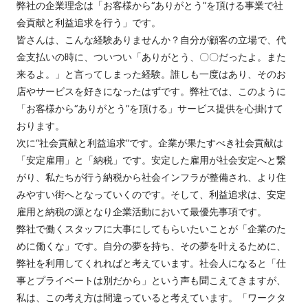
弊社の企業理念は「お客様から“ありがとう”を頂ける事業で社
会貢献と利益追求を行う」です。
皆さんは、こんな経験ありませんか？自分が顧客の立場で、代
金支払いの時に、ついつい「ありがとう、〇〇だったよ。また
来るよ。」と言ってしまった経験。誰しも一度はあり、そのお
店やサービスを好きになったはずです。弊社では、このように
「お客様から“ありがとう”を頂ける」サービス提供を心掛けて
おります。
次に“社会貢献と利益追求”です。企業が果たすべき社会貢献は
「安定雇用」と「納税」です。安定した雇用が社会安定へと繋
がり、私たちが行う納税から社会インフラが整備され、より住
みやすい街へとなっていくのです。そして、利益追求は、安定
雇用と納税の源となり企業活動において最優先事項です。
弊社で働くスタッフに大事にしてもらいたいことが「企業のた
めに働くな」です。自分の夢を持ち、その夢を叶えるために、
弊社を利用してくれればと考えています。社会人になると「仕
事とプライベートは別だから」という声も聞こえてきますが、
私は、この考え方は間違っていると考えています。「ワークタ