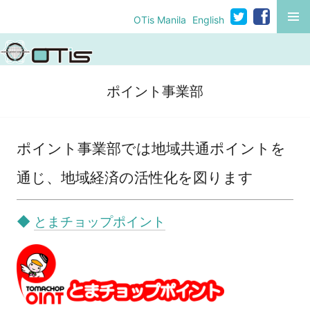
コ
MENU
OTis Manila
English
ン
テ
ン
ツ
ポイント事業部
へ
移
動
ポイント事業部では地域共通ポイントを
通じ、地域経済の活性化を図ります
◆
とまチョップポイント